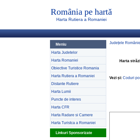
România pe hartă
Harta Rutiera a Romaniei
Județele Românie
Meniu
Harta Judetelor
Harta Romaniei
Harta străz
Obiective Turistice Romania
Harta Rutiera a Romaniei
Vezi și:
Coduri po
Distante Rutiere
Harta Lumii
Puncte de interes
Harta CFR
Harta Radare si Camere
Harta Turistca a Romaniei
Linkuri Sponsorizate