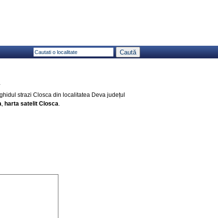
a
 ghidul strazi Closca din localitatea Deva județul
a
,
harta satelit Closca
.