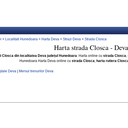
i
>
Localitati Hunedoara
>
Harta Deva
>
Strazi Deva
>
Strada Closca
Harta strada Closca - Dev
ii Closca din localitatea Deva județul Hunedoara
. Harta online cu
strada Closca
,
Hunedoara Harta Deva online cu
strada Closca
,
harta rutiera Closc
ștale Deva
|
Mersul trenurilor Deva