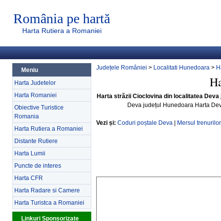
România pe hartă
Harta Rutiera a Romaniei
Județele României
>
Localitati Hunedoara
>
H
Meniu
Ha
Harta Judetelor
Harta Romaniei
Harta străzii Cioclovina din localitatea Dev
Deva județul Hunedoara Harta Dev
Obiective Turistice
Romania
Vezi și:
Coduri poștale Deva
|
Mersul trenurilo
Harta Rutiera a Romaniei
Distante Rutiere
Harta Lumii
Puncte de interes
Harta CFR
Harta Radare si Camere
Harta Turistca a Romaniei
Linkuri Sponsorizate