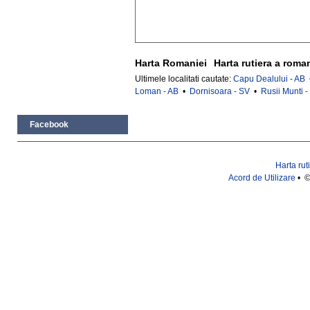
Harta Romaniei
Harta rutiera a roma
Ultimele localitati cautate:
Capu Dealului - AB
Loman - AB
•
Dornisoara - SV
•
Rusii Munti 
Facebook
Harta rut
Acord de Utilizare
• ©