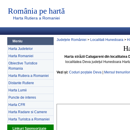
România pe hartă
Harta Rutiera a Romaniei
Județele României
>
Localitati Hunedoara
>
H
Meniu
Ha
Harta Judetelor
Harta Romaniei
Harta străzii Calugareni din localitate
localitatea Deva județul Hunedoara Hart
Obiective Turistice
Romania
Vezi și:
Coduri poștale Deva
|
Mersul trenurilo
Harta Rutiera a Romaniei
Distante Rutiere
Harta Lumii
Puncte de interes
Harta CFR
Harta Radare si Camere
Harta Turistca a Romaniei
Linkuri Sponsorizate