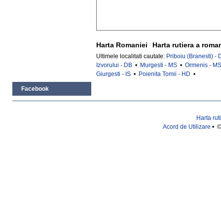
Harta Romaniei
Harta rutiera a roma
Ultimele localitati cautate:
Priboiu (Branesti) -
Izvorului - DB
•
Murgesti - MS
•
Ormenis - M
Giurgesti - IS
•
Poienita Tomii - HD
•
Facebook
Harta rut
Acord de Utilizare
• ©