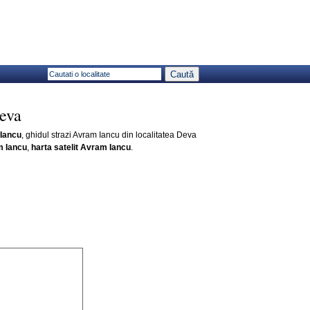
eva
Iancu
, ghidul strazi Avram Iancu din localitatea Deva
m Iancu
,
harta satelit Avram Iancu
.