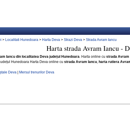
i
>
Localitati Hunedoara
>
Harta Deva
>
Strazi Deva
>
Strada Avram Iancu
Harta strada Avram Iancu - D
ram Iancu din localitatea Deva județul Hunedoara
. Harta online cu
strada Avram 
județul Hunedoara Harta Deva online cu
strada Avram Iancu
,
harta rutiera Avra
ștale Deva
|
Mersul trenurilor Deva