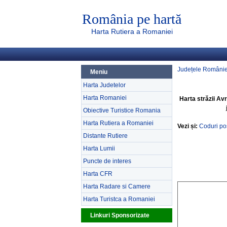
România pe hartă
Harta Rutiera a Romaniei
Județele Românie
Meniu
Harta Judetelor
Harta Romaniei
Harta străzii Av
Obiective Turistice Romania
Harta Rutiera a Romaniei
Vezi și:
Coduri po
Distante Rutiere
Harta Lumii
Puncte de interes
Harta CFR
Harta Radare si Camere
Harta Turistca a Romaniei
Linkuri Sponsorizate