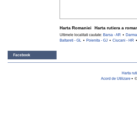
Harta Romaniei
Harta rutiera a roma
Ultimele localitati cautate:
Barsa - AR
•
Darman
Baltareti - GL
•
Poienita - GJ
•
Ciucani - HR
Facebook
Harta rut
Acord de Utilizare
• ©