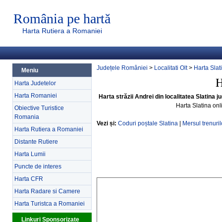
România pe hartă
Harta Rutiera a Romaniei
Județele României
>
Localitati Olt
>
Harta Slat
Meniu
H
Harta Judetelor
Harta Romaniei
Harta străzii Andrei din localitatea Slatina ju
Harta Slatina on
Obiective Turistice
Romania
Vezi și:
Coduri poștale Slatina
|
Mersul trenuril
Harta Rutiera a Romaniei
Distante Rutiere
Harta Lumii
Puncte de interes
Harta CFR
Harta Radare si Camere
Harta Turistca a Romaniei
Linkuri Sponsorizate