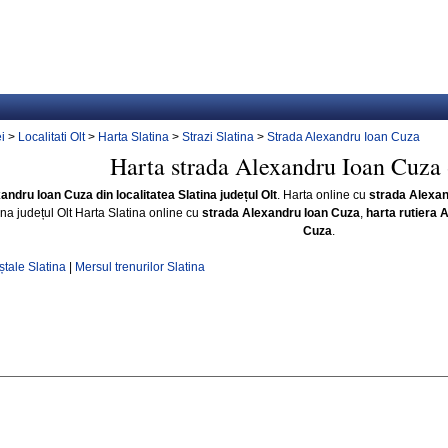
i
>
Localitati Olt
>
Harta Slatina
>
Strazi Slatina
>
Strada Alexandru Ioan Cuza
Harta strada Alexandru Ioan Cuza 
andru Ioan Cuza din localitatea Slatina județul Olt
. Harta online cu
strada Alexan
ina județul Olt Harta Slatina online cu
strada Alexandru Ioan Cuza
,
harta rutiera 
Cuza
.
tale Slatina
|
Mersul trenurilor Slatina