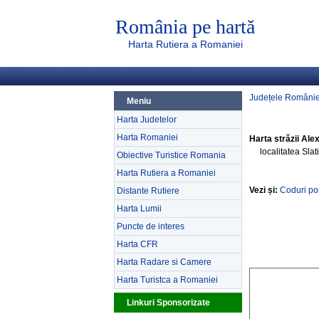
România pe hartă
Harta Rutiera a Romaniei
Județele Românie
Meniu
Harta Judetelor
Harta Romaniei
Harta străzii Alex
localitatea Slat
Obiective Turistice Romania
Harta Rutiera a Romaniei
Vezi și:
Coduri poș
Distante Rutiere
Harta Lumii
Puncte de interes
Harta CFR
Harta Radare si Camere
Harta Turistca a Romaniei
Linkuri Sponsorizate