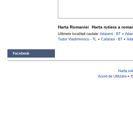
Harta Romaniei
Harta rutiera a roma
Ultimele localitati cautate:
Adaseni - BT
•
Adan
Tudor Vladimirescu - TL
•
Calarasi - BT
•
Ada
Facebook
Harta rut
Acord de Utilizare
• ©