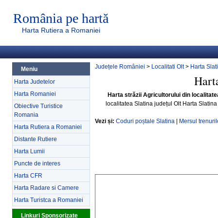
România pe hartă
Harta Rutiera a Romaniei
Județele României
>
Localitati Olt
>
Harta Slat
Meniu
Harta
Harta Judetelor
Harta Romaniei
Harta străzii Agricultorului din localitate
localitatea Slatina județul Olt Harta Slatin
Obiective Turistice
Romania
Vezi și:
Coduri poștale Slatina
|
Mersul trenuril
Harta Rutiera a Romaniei
Distante Rutiere
Harta Lumii
Puncte de interes
Harta CFR
Harta Radare si Camere
Harta Turistca a Romaniei
Linkuri Sponsorizate