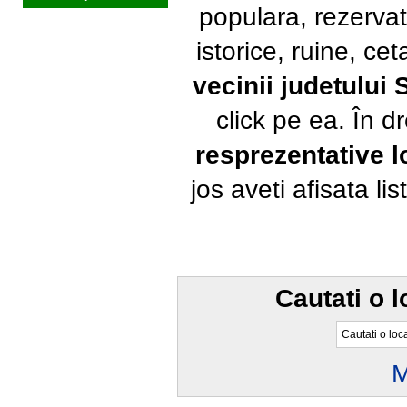
populara, rezervat
istorice, ruine, ce
vecinii judetului
click pe ea. În 
resprezentative lo
jos aveti afisata li
Cautati o l
M