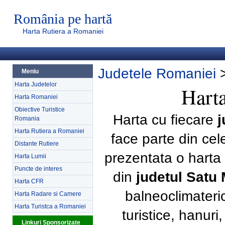
România pe hartă
Harta Rutiera a Romaniei
Judetele Romaniei
Meniu
Harta Judetelor
Harta
Harta Romaniei
Obiective Turistice
Harta cu fiecare
j
Romania
Harta Rutiera a Romaniei
face parte din ce
Distante Rutiere
prezentata o harta 
Harta Lumii
Puncte de interes
din
judetul Satu
Harta CFR
balneoclimateri
Harta Radare si Camere
Harta Turistca a Romaniei
turistice, hanur
Linkuri Sponsorizate