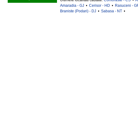
Ultimele localitati cautate:
Comoraste - CS
•
A
Amaradia - GJ
•
Cerisor - HD
•
Rasuceni - G
Braniste (Podari) - DJ
•
Sabasa - NT
•