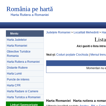
România pe hartă
Harta Rutiera a Romaniei
Județele Romaniei
>
Localitati Mehedinti
>
Har
Meniu
List
Harta Judetelor
Harta Romaniei
Aici gasiti o lista int
Obiective Turistice
Vezi și:
Coduri poștale Ciochiuta
|
Mersul trenu
Romania
Harta Rutiera a Romaniei
Distante Rutiere
Momentan nu exi
Harta Lumii
Puncte de interes
Harta CFR
Harta Radare si Camere
Harta Turistca a Romaniei
Harta Romaniei
Harta rutiera a roma
Linkuri Sponsorizate