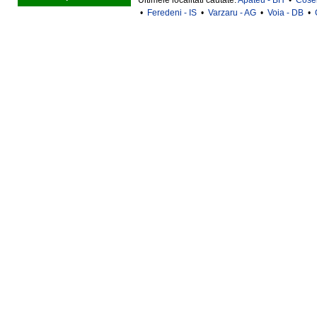
Ultimele localitati cautate:
Apateu - BH
•
Cosen
•
Feredeni - IS
•
Varzaru - AG
•
Voia - DB
•