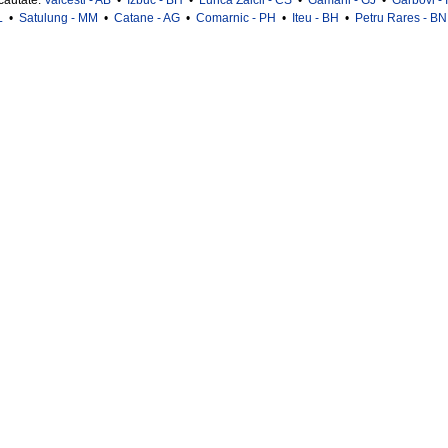
 cautate:
Valcesti - AB
•
Izbuc - BH
•
Lunca Zaicii - CS
•
Gamani - GJ
•
Garbovi - 
L
•
Satulung - MM
•
Catane - AG
•
Comarnic - PH
•
Iteu - BH
•
Petru Rares - BN