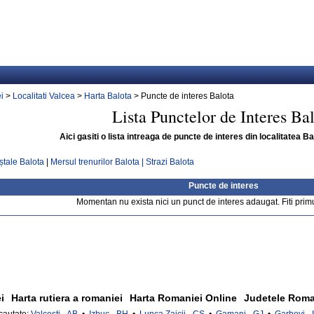
i
>
Localitati Valcea
>
Harta Balota
> Puncte de interes Balota
Lista Punctelor de Interes Ba
Aici gasiti o lista intreaga de puncte de interes din localitatea B
ștale Balota
|
Mersul trenurilor Balota |
Strazi Balota
Puncte de interes
Momentan nu exista nici un punct de interes adaugat. Fiti prim
i
Harta rutiera a romaniei
Harta Romaniei Online
Judetele Roma