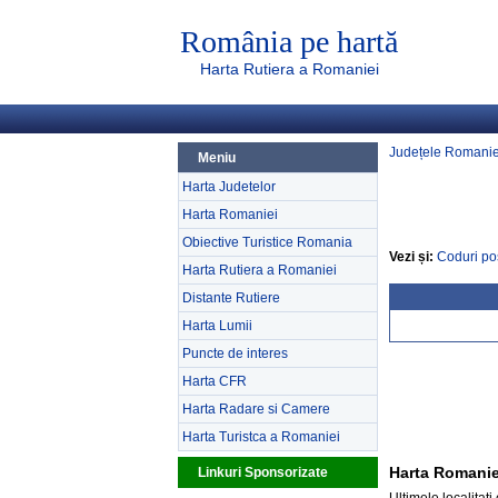
România pe hartă
Harta Rutiera a Romaniei
Județele Romanie
Meniu
Harta Judetelor
Harta Romaniei
Obiective Turistice Romania
Vezi și:
Coduri po
Harta Rutiera a Romaniei
Distante Rutiere
Harta Lumii
Puncte de interes
Harta CFR
Harta Radare si Camere
Harta Turistca a Romaniei
Harta Romanie
Linkuri Sponsorizate