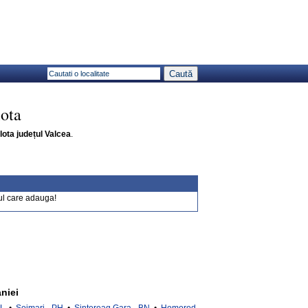
lota
alota județul Valcea
.
ul care adauga!
niei