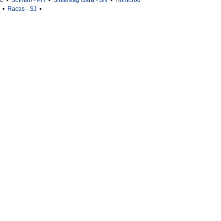
IL
•
Soimari - PH
•
Sintereag Gara - BN
•
Homorod
•
Racas - SJ
•