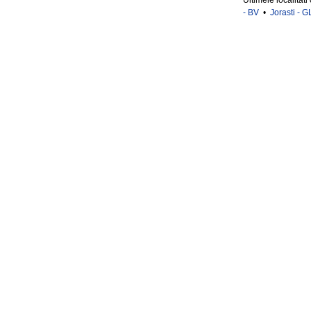
Ultimele localitati
- BV
•
Jorasti - G