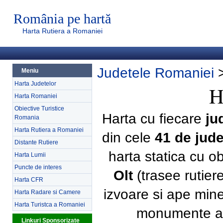
România pe hartă
Harta Rutiera a Romaniei
Judetele Romaniei
Meniu
Harta Judetelor
H
Harta Romaniei
Obiective Turistice
Harta cu fiecare
ju
Romania
Harta Rutiera a Romaniei
din cele
41 de jud
Distante Rutiere
harta statica cu o
Harta Lumii
Puncte de interes
Olt
(trasee rutier
Harta CFR
izvoare si ape mine
Harta Radare si Camere
Harta Turistca a Romaniei
monumente ale 
Linkuri Sponsorizate