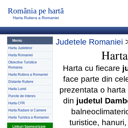
România pe hartă
Harta Rutiera a Romaniei
Judetele Romaniei
Meniu
Harta Judetelor
Harta
Harta Romaniei
Obiective Turistice
Harta cu fiecare
j
Romania
Harta Rutiera a Romaniei
face parte din ce
Distante Rutiere
prezentata o harta 
Harta Lumii
Puncte de interes
din
judetul Damb
Harta CFR
balneoclimateri
Harta Radare si Camere
Harta Turistca a Romaniei
turistice, hanur
Linkuri Sponsorizate