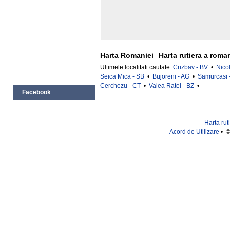
Harta Romaniei
Harta rutiera a roma
Ultimele localitati cautate:
Crizbav - BV
•
Nico
Seica Mica - SB
•
Bujoreni - AG
•
Samurcasi 
Cerchezu - CT
•
Valea Ratei - BZ
•
Facebook
Harta rut
Acord de Utilizare
• ©