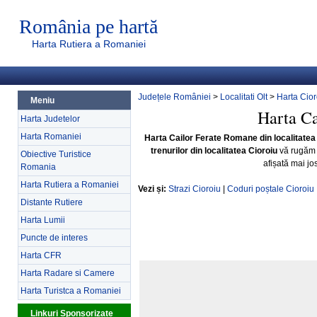
România pe hartă
Harta Rutiera a Romaniei
Județele României
>
Localitati Olt
>
Harta Cior
Meniu
Harta Ca
Harta Judetelor
Harta Romaniei
Harta Cailor Ferate Romane din localitatea
trenurilor din localitatea Cioroiu
vă rugăm 
Obiective Turistice
afișată mai jo
Romania
Harta Rutiera a Romaniei
Vezi și:
Strazi Cioroiu
|
Coduri poștale Cioroiu
Distante Rutiere
Harta Lumii
Puncte de interes
Harta CFR
Harta Radare si Camere
Harta Turistca a Romaniei
Linkuri Sponsorizate