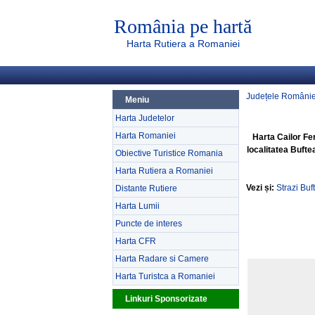
România pe hartă
Harta Rutiera a Romaniei
Județele Românie
Meniu
Harta Judetelor
Harta Romaniei
Harta Cailor Fe
localitatea Bufte
Obiective Turistice Romania
Harta Rutiera a Romaniei
Vezi și:
Strazi Buf
Distante Rutiere
Harta Lumii
Puncte de interes
Harta CFR
Harta Radare si Camere
Harta Turistca a Romaniei
Linkuri Sponsorizate