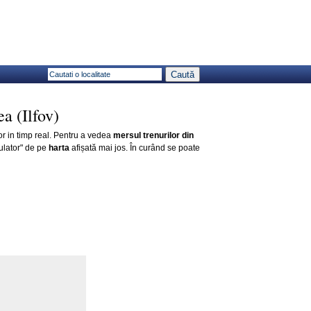
a (Ilfov)
or in timp real. Pentru a vedea
mersul trenurilor din
ulator" de pe
harta
afișată mai jos. În curând se poate