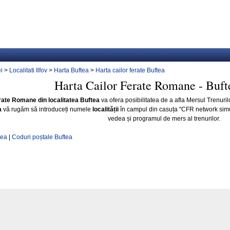
i
>
Localitati Ilfov
>
Harta Buftea
>
Harta cailor ferate Buftea
Harta Cailor Ferate Romane - Bufte
rate Romane din localitatea Buftea
va ofera posibilitatea de a afla Mersul Trenuril
a
vă rugăm să introduceți numele
localității
în campul din casuța "CFR network sim
vedea și programul de mers al trenurilor.
tea
|
Coduri poștale Buftea