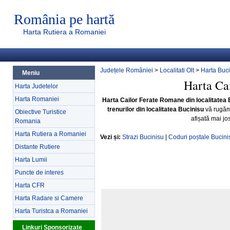
România pe hartă
Harta Rutiera a Romaniei
Județele României
>
Localitati Olt
>
Harta Buc
Meniu
Harta Ca
Harta Judetelor
Harta Romaniei
Harta Cailor Ferate Romane din localitatea 
trenurilor din localitatea Bucinisu
vă rugăm
Obiective Turistice
afișată mai jo
Romania
Harta Rutiera a Romaniei
Vezi și:
Strazi Bucinisu
|
Coduri poștale Bucini
Distante Rutiere
Harta Lumii
Puncte de interes
Harta CFR
Harta Radare si Camere
Harta Turistca a Romaniei
Linkuri Sponsorizate