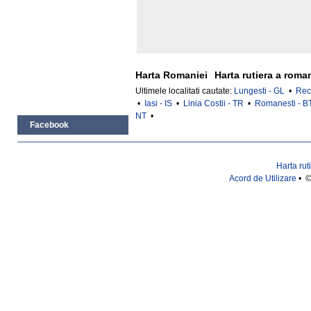
Harta Romaniei
Harta rutiera a roma
Ultimele localitati cautate:
Lungesti - GL
•
Rec
•
Iasi - IS
•
Linia Costii - TR
•
Romanesti - B
NT
•
Facebook
Harta rut
Acord de Utilizare
• ©