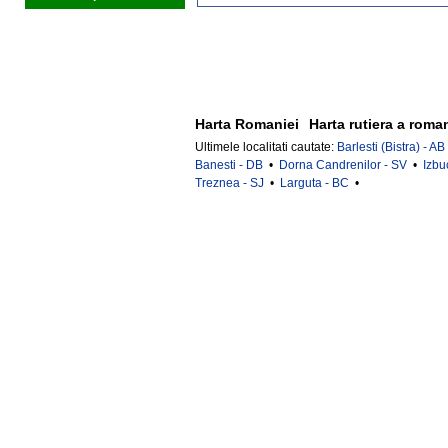
Harta Romaniei
Harta rutiera a roma
Ultimele localitati cautate:
Barlesti (Bistra) - AB
Banesti - DB
•
Dorna Candrenilor - SV
•
Izbu
Treznea - SJ
•
Larguta - BC
•