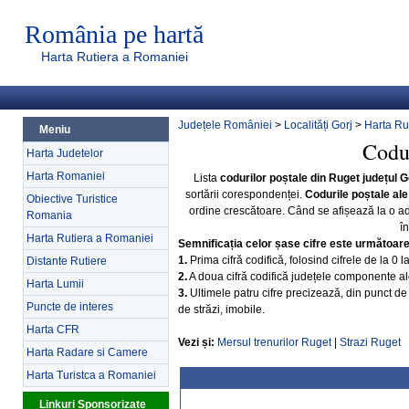
România pe hartă
Harta Rutiera a Romaniei
Județele României
>
Localități Gorj
>
Harta Ru
Meniu
Codur
Harta Judetelor
Harta Romaniei
Lista
codurilor poștale din Ruget județul G
sortării corespondenței.
Codurile poștale ale
Obiective Turistice
ordine crescătoare. Când se afișează la o a
Romania
î
Harta Rutiera a Romaniei
Semnificația celor șase cifre este următoar
1.
Prima cifră codifică, folosind cifrele de la 0 
Distante Rutiere
2.
A doua cifră codifică județele componente ale 
Harta Lumii
3.
Ultimele patru cifre precizează, din punct de 
Puncte de interes
de străzi, imobile.
Harta CFR
Vezi și:
Mersul trenurilor Ruget
|
Strazi Ruget
Harta Radare si Camere
Harta Turistca a Romaniei
Linkuri Sponsorizate