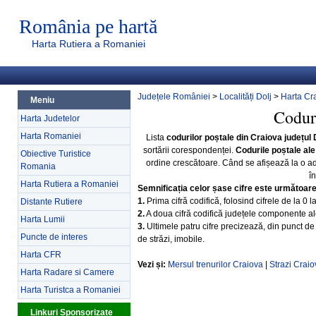
România pe hartă
Harta Rutiera a Romaniei
Județele României
>
Localități Dolj
>
Harta Cr
Meniu
Coduri
Harta Judetelor
Harta Romaniei
Lista
codurilor poștale din Craiova județul 
sortării corespondenței.
Codurile poștale ale
Obiective Turistice
ordine crescătoare. Când se afișează la o a
Romania
î
Harta Rutiera a Romaniei
Semnificația celor șase cifre este următoar
1.
Prima cifră codifică, folosind cifrele de la 0 
Distante Rutiere
2.
A doua cifră codifică județele componente ale 
Harta Lumii
3.
Ultimele patru cifre precizează, din punct de 
Puncte de interes
de străzi, imobile.
Harta CFR
Vezi și:
Mersul trenurilor Craiova
|
Strazi Craio
Harta Radare si Camere
Harta Turistca a Romaniei
Linkuri Sponsorizate