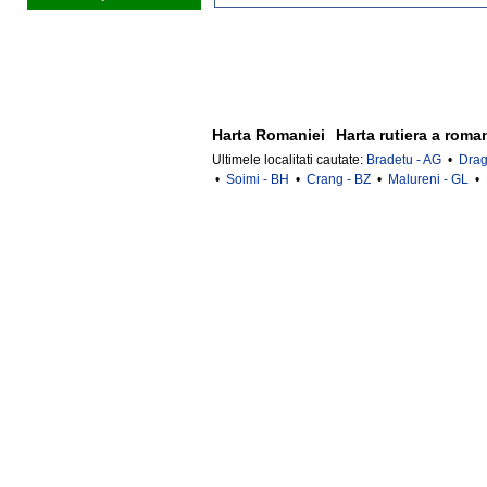
Harta Romaniei
Harta rutiera a roma
Ultimele localitati cautate:
Bradetu - AG
•
Drag
•
Soimi - BH
•
Crang - BZ
•
Malureni - GL
•