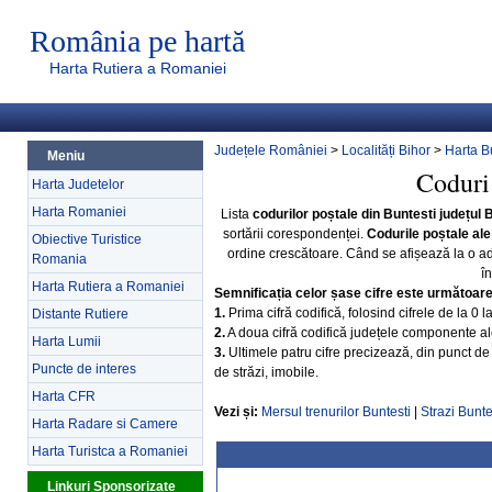
România pe hartă
Harta Rutiera a Romaniei
Județele României
>
Localități Bihor
>
Harta B
Meniu
Coduri 
Harta Judetelor
Harta Romaniei
Lista
codurilor poștale din Buntesti județul 
sortării corespondenței.
Codurile poștale ale
Obiective Turistice
ordine crescătoare. Când se afișează la o a
Romania
î
Harta Rutiera a Romaniei
Semnificația celor șase cifre este următoar
1.
Prima cifră codifică, folosind cifrele de la 0 
Distante Rutiere
2.
A doua cifră codifică județele componente ale 
Harta Lumii
3.
Ultimele patru cifre precizează, din punct de 
Puncte de interes
de străzi, imobile.
Harta CFR
Vezi și:
Mersul trenurilor Buntesti
|
Strazi Bunte
Harta Radare si Camere
Harta Turistca a Romaniei
Linkuri Sponsorizate