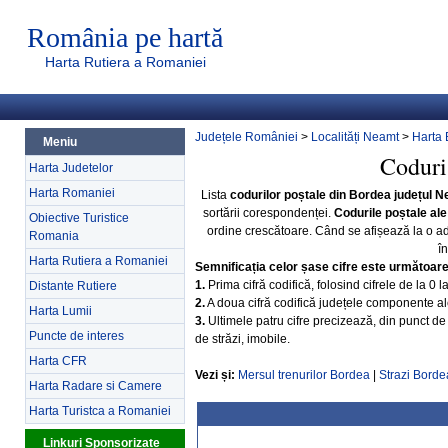
România pe hartă
Harta Rutiera a Romaniei
Județele României
>
Localități Neamt
>
Harta
Meniu
Coduri
Harta Judetelor
Harta Romaniei
Lista
codurilor poștale din Bordea județul 
sortării corespondenței.
Codurile poștale ale
Obiective Turistice
ordine crescătoare. Când se afișează la o a
Romania
î
Harta Rutiera a Romaniei
Semnificația celor șase cifre este următoar
1.
Prima cifră codifică, folosind cifrele de la 0 
Distante Rutiere
2.
A doua cifră codifică județele componente ale 
Harta Lumii
3.
Ultimele patru cifre precizează, din punct de 
Puncte de interes
de străzi, imobile.
Harta CFR
Vezi și:
Mersul trenurilor Bordea
|
Strazi Borde
Harta Radare si Camere
Harta Turistca a Romaniei
Linkuri Sponsorizate