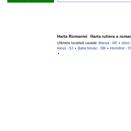
Harta Romaniei
Harta rutiera a roma
Ultimele localitati cautate:
Macea - AR
•
Izbuc
Aleus - SJ
•
Baba Novac - SM
•
Horodnic - S
•