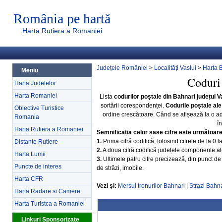
România pe hartă
Harta Rutiera a Romaniei
Județele României
>
Localități Vaslui
>
Harta 
Meniu
Coduri 
Harta Judetelor
Harta Romaniei
Lista
codurilor poștale din Bahnari județul V
sortării corespondenței.
Codurile poștale ale
Obiective Turistice
ordine crescătoare. Când se afișează la o a
Romania
î
Harta Rutiera a Romaniei
Semnificația celor șase cifre este următoar
1.
Prima cifră codifică, folosind cifrele de la 0 
Distante Rutiere
2.
A doua cifră codifică județele componente ale 
Harta Lumii
3.
Ultimele patru cifre precizează, din punct de 
Puncte de interes
de străzi, imobile.
Harta CFR
Vezi și:
Mersul trenurilor Bahnari
|
Strazi Bahna
Harta Radare si Camere
Harta Turistca a Romaniei
Linkuri Sponsorizate