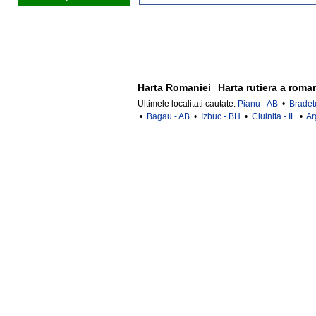
Harta Romaniei
Harta rutiera a roma
Ultimele localitati cautate:
Pianu - AB
•
Bradet
•
Bagau - AB
•
Izbuc - BH
•
Ciulnita - IL
•
Ar