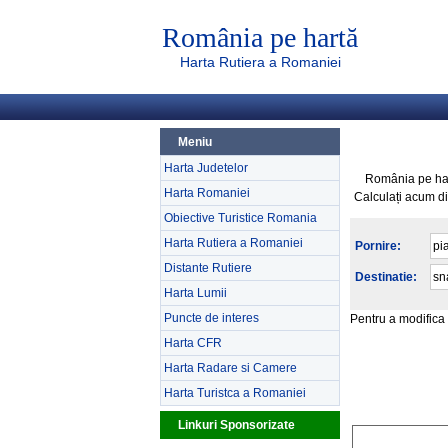
România pe hartă
Harta Rutiera a Romaniei
Meniu
Harta Judetelor
România pe hart
Harta Romaniei
Calculați acum dis
Obiective Turistice Romania
Harta Rutiera a Romaniei
Pornire:
Distante Rutiere
Destinatie:
Harta Lumii
Puncte de interes
Pentru a modifica 
Harta CFR
Harta Radare si Camere
Harta Turistca a Romaniei
Linkuri Sponsorizate