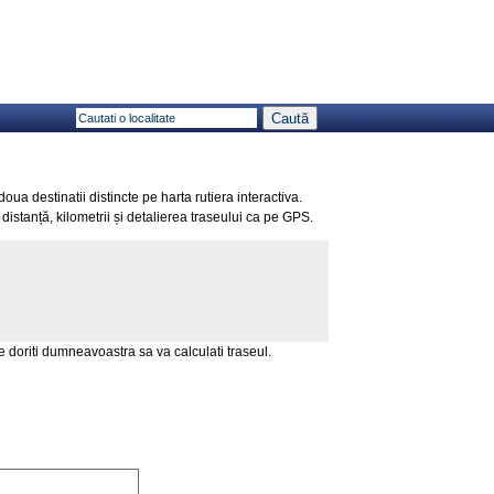
ua destinatii distincte pe harta rutiera interactiva.
 distanță, kilometrii și detalierea traseului ca pe GPS.
e doriti dumneavoastra sa va calculati traseul.