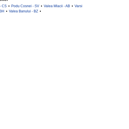
 - CS
•
Podu Cosnei - SV
•
Valea Mlacii - AB
•
Varsi
 BH
•
Valea Banului - BZ
•