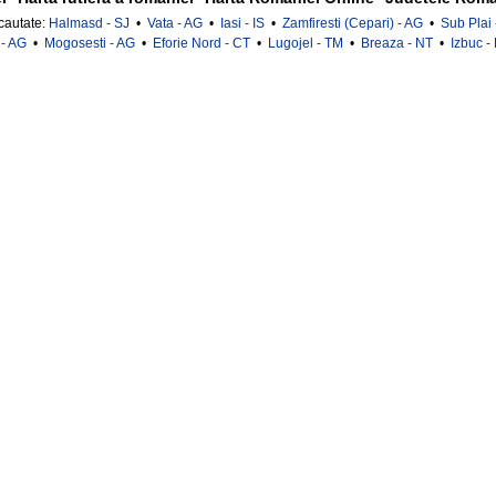
 cautate:
Halmasd - SJ
•
Vata - AG
•
Iasi - IS
•
Zamfiresti (Cepari) - AG
•
Sub Plai
- AG
•
Mogosesti - AG
•
Eforie Nord - CT
•
Lugojel - TM
•
Breaza - NT
•
Izbuc -