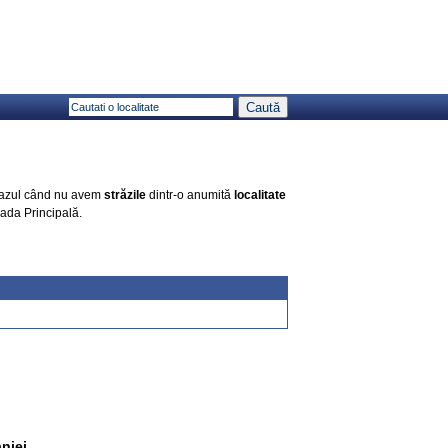
 cazul când nu avem
străzile
dintr-o anumită
localitate
rada Principală.
niei