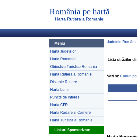
România pe hartă
Harta Rutiera a Romaniei
Județele Românie
Meniu
Harta Judetelor
Harta Romaniei
Lista străzilor d
Obiective Turistice Romania
Harta Rutiera a Romaniei
Vezi și:
Coduri po
Distante Rutiere
Harta Lumii
Puncte de interes
Harta CFR
Harta Radare si Camere
Harta Turistca a Romaniei
Linkuri Sponsorizate
Harta Romanie