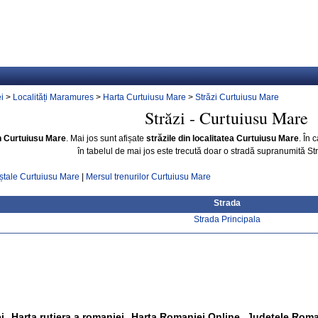
i
>
Localități Maramures
>
Harta Curtuiusu Mare
>
Străzi Curtuiusu Mare
Străzi - Curtuiusu Mare
in Curtuiusu Mare
. Mai jos sunt afișate
străzile din localitatea Curtuiusu Mare
. În
în tabelul de mai jos este trecută doar o stradă supranumită St
ștale Curtuiusu Mare
|
Mersul trenurilor Curtuiusu Mare
Strada
Strada Principala
i
Harta rutiera a romaniei
Harta Romaniei Online
Judetele Roma