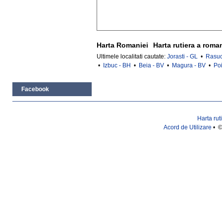
Harta Romaniei
Harta rutiera a roma
Ultimele localitati cautate:
Jorasti - GL
•
Rasuc
•
Izbuc - BH
•
Beia - BV
•
Magura - BV
•
Poi
Facebook
Harta rut
Acord de Utilizare
• ©