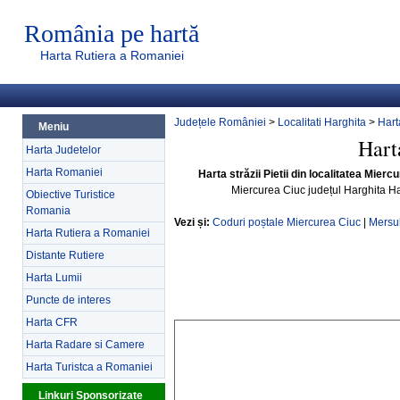
România pe hartă
Harta Rutiera a Romaniei
Județele României
>
Localitati Harghita
>
Hart
Meniu
Hart
Harta Judetelor
Harta Romaniei
Harta străzii Pietii din localitatea Mierc
Miercurea Ciuc județul Harghita H
Obiective Turistice
Romania
Vezi și:
Coduri poștale Miercurea Ciuc
|
Mersul
Harta Rutiera a Romaniei
Distante Rutiere
Harta Lumii
Puncte de interes
Harta CFR
Harta Radare si Camere
Harta Turistca a Romaniei
Linkuri Sponsorizate