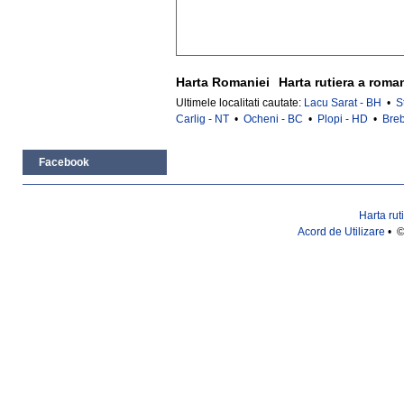
Harta Romaniei
Harta rutiera a roma
Ultimele localitati cautate:
Lacu Sarat - BH
•
S
Carlig - NT
•
Ocheni - BC
•
Plopi - HD
•
Breb
Facebook
Harta rut
Acord de Utilizare
• ©