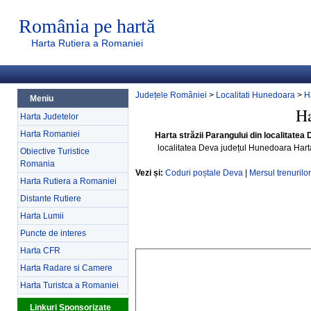
România pe hartă
Harta Rutiera a Romaniei
Județele României
>
Localitati Hunedoara
>
H
Meniu
Ha
Harta Judetelor
Harta Romaniei
Harta străzii Parangului din localitate
localitatea Deva județul Hunedoara Har
Obiective Turistice
Romania
Vezi și:
Coduri poștale Deva
|
Mersul trenurilo
Harta Rutiera a Romaniei
Distante Rutiere
Harta Lumii
Puncte de interes
Harta CFR
Harta Radare si Camere
Harta Turistca a Romaniei
Linkuri Sponsorizate