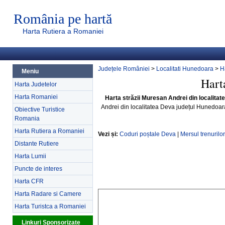
România pe hartă
Harta Rutiera a Romaniei
Județele României
>
Localitati Hunedoara
>
H
Meniu
Hart
Harta Judetelor
Harta Romaniei
Harta străzii Muresan Andrei din localita
Andrei din localitatea Deva județul Hunedoa
Obiective Turistice
Romania
Harta Rutiera a Romaniei
Vezi și:
Coduri poștale Deva
|
Mersul trenurilo
Distante Rutiere
Harta Lumii
Puncte de interes
Harta CFR
Harta Radare si Camere
Harta Turistca a Romaniei
Linkuri Sponsorizate