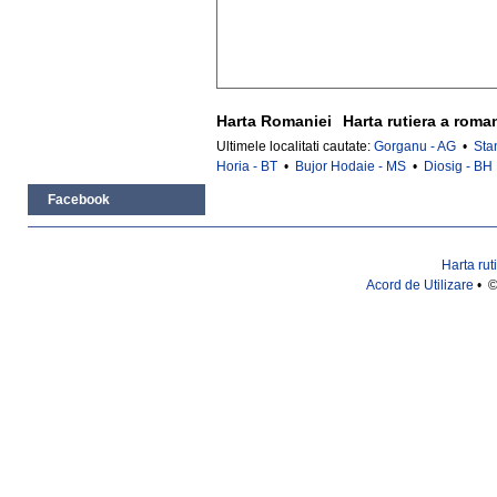
Harta Romaniei
Harta rutiera a roma
Ultimele localitati cautate:
Gorganu - AG
•
Sta
Horia - BT
•
Bujor Hodaie - MS
•
Diosig - BH
Facebook
Harta rut
Acord de Utilizare
• ©