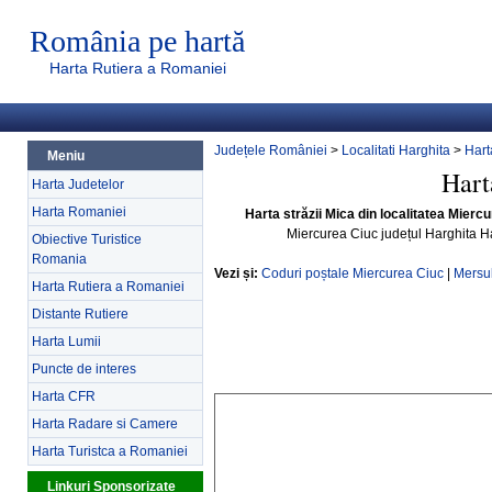
România pe hartă
Harta Rutiera a Romaniei
Județele României
>
Localitati Harghita
>
Hart
Meniu
Hart
Harta Judetelor
Harta Romaniei
Harta străzii Mica din localitatea Mierc
Miercurea Ciuc județul Harghita H
Obiective Turistice
Romania
Vezi și:
Coduri poștale Miercurea Ciuc
|
Mersul
Harta Rutiera a Romaniei
Distante Rutiere
Harta Lumii
Puncte de interes
Harta CFR
Harta Radare si Camere
Harta Turistca a Romaniei
Linkuri Sponsorizate