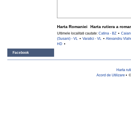
Harta Romaniei
Harta rutiera a roma
Ultimele localitati cautate:
Catina - BZ
•
Caian
(Susani) - VL
•
Varatici - VL
•
Alexandru Vlah
HD
•
Facebook
Harta rut
Acord de Utilizare
• ©