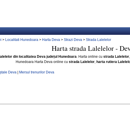
i
>
Localitati Hunedoara
>
Harta Deva
>
Strazi Deva
>
Strada Lalelelor
Harta strada Lalelelor - De
Lalelelor din localitatea Deva județul Hunedoara
. Harta online cu
strada Lalelelor
Hunedoara Harta Deva online cu
strada Lalelelor
,
harta rutiera Lalelel
ștale Deva
|
Mersul trenurilor Deva