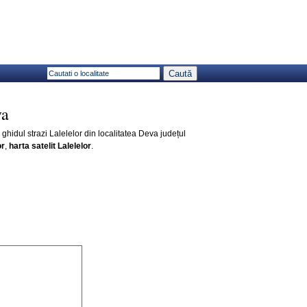
va
, ghidul strazi Lalelelor din localitatea Deva județul
or
,
harta satelit Lalelelor
.