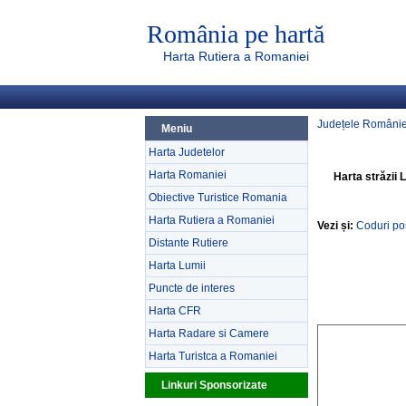
România pe hartă
Harta Rutiera a Romaniei
Județele Românie
Meniu
Harta Judetelor
Harta Romaniei
Harta străzii 
Obiective Turistice Romania
Harta Rutiera a Romaniei
Vezi și:
Coduri po
Distante Rutiere
Harta Lumii
Puncte de interes
Harta CFR
Harta Radare si Camere
Harta Turistca a Romaniei
Linkuri Sponsorizate