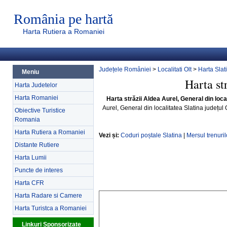
România pe hartă
Harta Rutiera a Romaniei
Județele României
>
Localitati Olt
>
Harta Slat
Meniu
Harta st
Harta Judetelor
Harta Romaniei
Harta străzii Aldea Aurel, General din local
Aurel, General din localitatea Slatina județul 
Obiective Turistice
Romania
Harta Rutiera a Romaniei
Vezi și:
Coduri poștale Slatina
|
Mersul trenuril
Distante Rutiere
Harta Lumii
Puncte de interes
Harta CFR
Harta Radare si Camere
Harta Turistca a Romaniei
Linkuri Sponsorizate