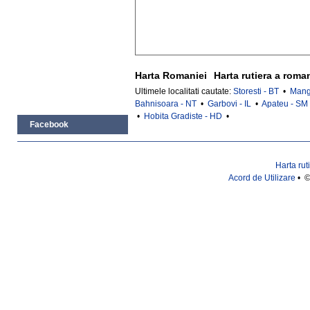
Harta Romaniei
Harta rutiera a roma
Ultimele localitati cautate:
Storesti - BT
•
Mang
Bahnisoara - NT
•
Garbovi - IL
•
Apateu - SM
•
Hobita Gradiste - HD
•
Facebook
Harta rut
Acord de Utilizare
• ©