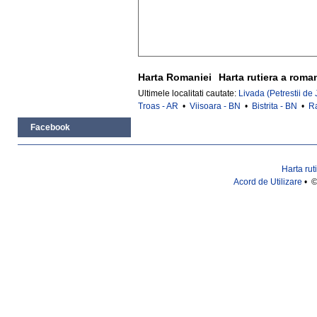
Harta Romaniei
Harta rutiera a roma
Ultimele localitati cautate:
Livada (Petrestii de 
Troas - AR
•
Viisoara - BN
•
Bistrita - BN
•
R
Facebook
Harta rut
Acord de Utilizare
• ©