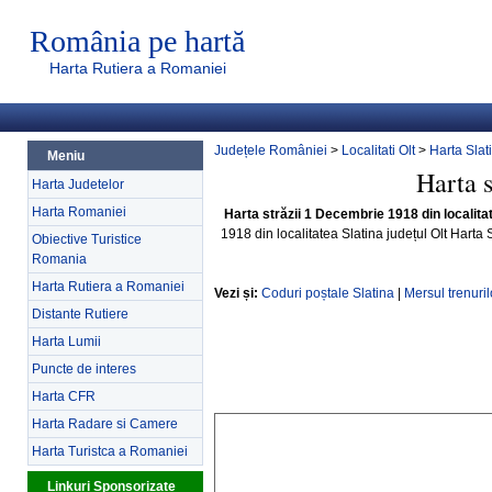
România pe hartă
Harta Rutiera a Romaniei
Județele României
>
Localitati Olt
>
Harta Slat
Meniu
Harta 
Harta Judetelor
Harta Romaniei
Harta străzii 1 Decembrie 1918 din localitat
1918 din localitatea Slatina județul Olt Harta 
Obiective Turistice
Romania
Harta Rutiera a Romaniei
Vezi și:
Coduri poștale Slatina
|
Mersul trenuril
Distante Rutiere
Harta Lumii
Puncte de interes
Harta CFR
Harta Radare si Camere
Harta Turistca a Romaniei
Linkuri Sponsorizate