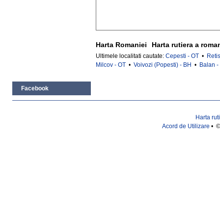
Harta Romaniei
Harta rutiera a roma
Ultimele localitati cautate:
Cepesti - OT
•
Retis
Milcov - OT
•
Voivozi (Popesti) - BH
•
Balan -
Facebook
Harta rut
Acord de Utilizare
• ©