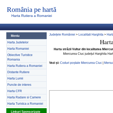
România pe hartă
Harta Rutiera a Romaniei
Județele României
>
Localitati Harghita
>
Hart
Meniu
Harta
Harta Judetelor
Harta Romaniei
Harta străzii Vultur din localitatea Mierc
Miercurea Ciuc județul Harghita Har
Obiective Turistice
Romania
Vezi și:
Coduri poștale Miercurea Ciuc
|
Mersul
Harta Rutiera a Romaniei
Distante Rutiere
Harta Lumii
Puncte de interes
Harta CFR
Harta Radare si Camere
Harta Turistca a Romaniei
Linkuri Sponsorizate