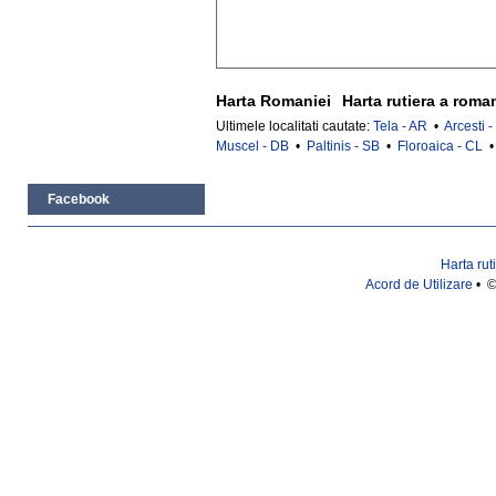
Harta Romaniei
Harta rutiera a roma
Ultimele localitati cautate:
Tela - AR
•
Arcesti 
Muscel - DB
•
Paltinis - SB
•
Floroaica - CL
Facebook
Harta rut
Acord de Utilizare
• ©