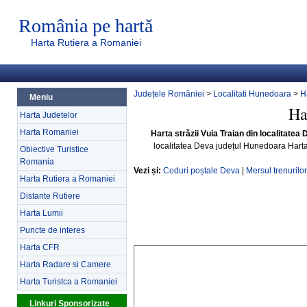
România pe hartă
Harta Rutiera a Romaniei
Județele României
>
Localitati Hunedoara
>
H
Meniu
Ha
Harta Judetelor
Harta Romaniei
Harta străzii Vuia Traian din localitate
localitatea Deva județul Hunedoara Hart
Obiective Turistice
Romania
Vezi și:
Coduri poștale Deva
|
Mersul trenurilo
Harta Rutiera a Romaniei
Distante Rutiere
Harta Lumii
Puncte de interes
Harta CFR
Harta Radare si Camere
Harta Turistca a Romaniei
Linkuri Sponsorizate