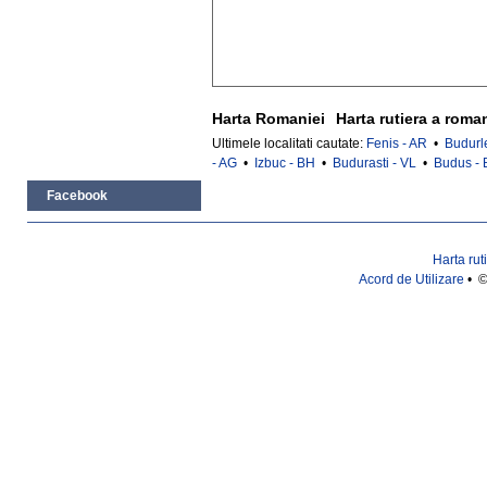
Harta Romaniei
Harta rutiera a roma
Ultimele localitati cautate:
Fenis - AR
•
Budurl
- AG
•
Izbuc - BH
•
Budurasti - VL
•
Budus -
Facebook
Harta rut
Acord de Utilizare
• ©