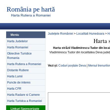
România pe hartă
Harta Rutiera a Romaniei
Județele României
>
Localitati Hunedoara
>
H
Meniu
Harta 
Harta Judetelor
Harta Romaniei
Harta străzii Vladimirescu Tudor din loc
Vladimirescu Tudor din localitatea Deva jud
Obiective Turistice
Romania
Harta Rutiera a Romaniei
Vezi și:
Coduri poștale Deva
|
Mersul trenurilo
Distante Rutiere
Harta Lumii
Puncte de interes
Harta CFR
Harta Radare si Camere
Harta Turistca a Romaniei
Linkuri Sponsorizate