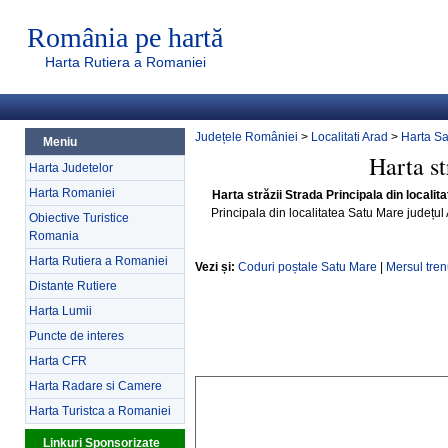
România pe hartă
Harta Rutiera a Romaniei
Județele României
>
Localitati Arad
>
Harta S
Meniu
Harta st
Harta Judetelor
Harta Romaniei
Harta străzii Strada Principala din locali
Principala din localitatea Satu Mare județu
Obiective Turistice
Romania
Harta Rutiera a Romaniei
Vezi și:
Coduri poștale Satu Mare
|
Mersul tren
Distante Rutiere
Harta Lumii
Puncte de interes
Harta CFR
Harta Radare si Camere
Harta Turistca a Romaniei
Linkuri Sponsorizate