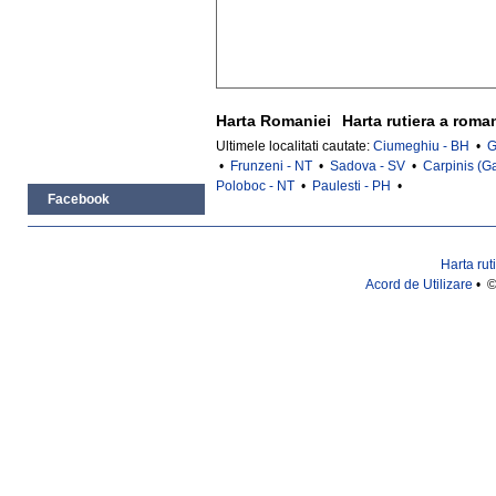
Harta Romaniei
Harta rutiera a roma
Ultimele localitati cautate:
Ciumeghiu - BH
•
G
•
Frunzeni - NT
•
Sadova - SV
•
Carpinis (G
Poloboc - NT
•
Paulesti - PH
•
Facebook
Harta rut
Acord de Utilizare
• ©