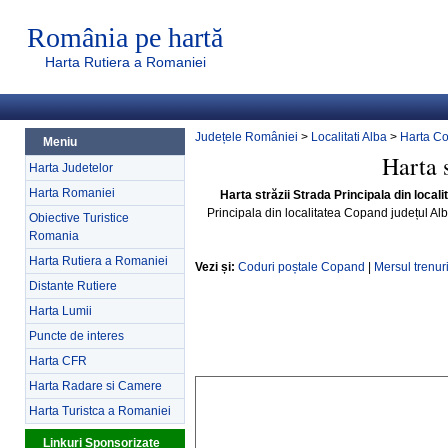
România pe hartă
Harta Rutiera a Romaniei
Județele României
>
Localitati Alba
>
Harta C
Meniu
Harta 
Harta Judetelor
Harta Romaniei
Harta străzii Strada Principala din local
Principala din localitatea Copand județul A
Obiective Turistice
Romania
Harta Rutiera a Romaniei
Vezi și:
Coduri poștale Copand
|
Mersul trenur
Distante Rutiere
Harta Lumii
Puncte de interes
Harta CFR
Harta Radare si Camere
Harta Turistca a Romaniei
Linkuri Sponsorizate