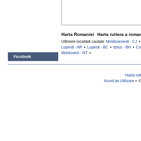
Harta Romaniei
Harta rutiera a roma
Ultimele localitati cautate:
Moldovenesti - CJ
Lupesti - AR
•
Lupesti - BC
•
Izbuc - BH
•
Co
Moldoveni - NT
•
Facebook
Harta rut
Acord de Utilizare
• ©