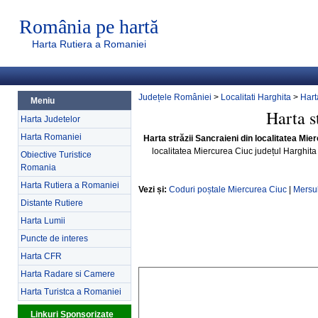
România pe hartă
Harta Rutiera a Romaniei
Județele României
>
Localitati Harghita
>
Hart
Meniu
Harta s
Harta Judetelor
Harta Romaniei
Harta străzii Sancraieni din localitatea Mie
localitatea Miercurea Ciuc județul Harghit
Obiective Turistice
Romania
Harta Rutiera a Romaniei
Vezi și:
Coduri poștale Miercurea Ciuc
|
Mersul
Distante Rutiere
Harta Lumii
Puncte de interes
Harta CFR
Harta Radare si Camere
Harta Turistca a Romaniei
Linkuri Sponsorizate