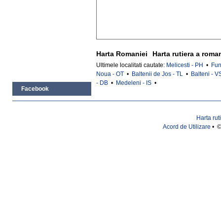
Harta Romaniei
Harta rutiera a roma
Ultimele localitati cautate:
Melicesti - PH
•
Fun
Noua - OT
•
Baltenii de Jos - TL
•
Balteni - V
- DB
•
Medeleni - IS
•
Facebook
Harta rut
Acord de Utilizare
• ©