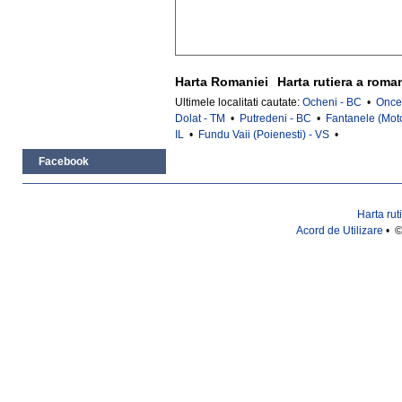
Harta Romaniei
Harta rutiera a roma
Ultimele localitati cautate:
Ocheni - BC
•
Onces
Dolat - TM
•
Putredeni - BC
•
Fantanele (Mot
IL
•
Fundu Vaii (Poienesti) - VS
•
Facebook
Harta rut
Acord de Utilizare
• ©