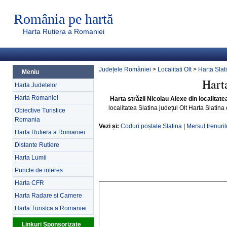
România pe hartă
Harta Rutiera a Romaniei
Județele României
>
Localitati Olt
>
Harta Slat
Meniu
Harta
Harta Judetelor
Harta Romaniei
Harta străzii Nicolau Alexe din localitatea
localitatea Slatina județul Olt Harta Slatina
Obiective Turistice
Romania
Vezi și:
Coduri poștale Slatina
|
Mersul trenuril
Harta Rutiera a Romaniei
Distante Rutiere
Harta Lumii
Puncte de interes
Harta CFR
Harta Radare si Camere
Harta Turistca a Romaniei
Linkuri Sponsorizate