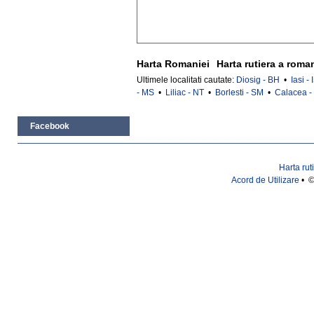
Harta Romaniei
Harta rutiera a roma
Ultimele localitati cautate:
Diosig - BH
•
Iasi - 
- MS
•
Liliac - NT
•
Borlesti - SM
•
Calacea -
Facebook
Harta rut
Acord de Utilizare
• ©