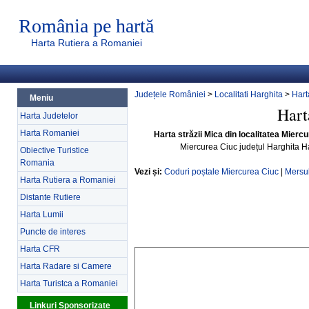
România pe hartă
Harta Rutiera a Romaniei
Județele României
>
Localitati Harghita
>
Hart
Meniu
Hart
Harta Judetelor
Harta Romaniei
Harta străzii Mica din localitatea Mierc
Miercurea Ciuc județul Harghita H
Obiective Turistice
Romania
Vezi și:
Coduri poștale Miercurea Ciuc
|
Mersul
Harta Rutiera a Romaniei
Distante Rutiere
Harta Lumii
Puncte de interes
Harta CFR
Harta Radare si Camere
Harta Turistca a Romaniei
Linkuri Sponsorizate