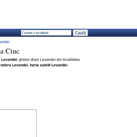
vandei
ea Ciuc
a Levandei
, ghidul strazi Levandei din localitatea
rutiera Levandei
,
harta satelit Levandei
.