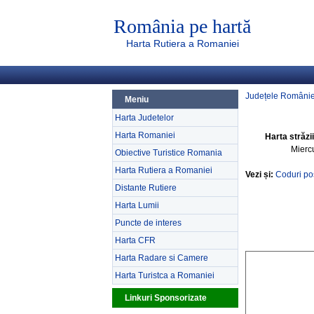
România pe hartă
Harta Rutiera a Romaniei
Județele Românie
Meniu
Harta Judetelor
Harta Romaniei
Harta străzi
Mierc
Obiective Turistice Romania
Harta Rutiera a Romaniei
Vezi și:
Coduri po
Distante Rutiere
Harta Lumii
Puncte de interes
Harta CFR
Harta Radare si Camere
Harta Turistca a Romaniei
Linkuri Sponsorizate