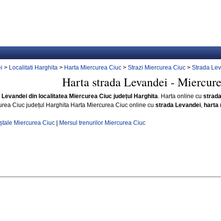
i
>
Localitati Harghita
>
Harta Miercurea Ciuc
>
Strazi Miercurea Ciuc
>
Strada Le
Harta strada Levandei - Miercur
i Levandei din localitatea Miercurea Ciuc județul Harghita
. Harta online cu
strad
urea Ciuc județul Harghita Harta Miercurea Ciuc online cu
strada Levandei
,
harta 
ștale Miercurea Ciuc
|
Mersul trenurilor Miercurea Ciuc