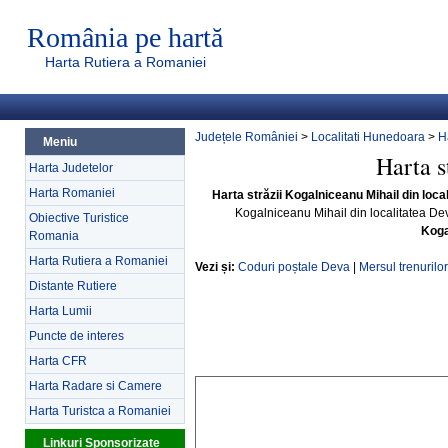
România pe hartă
Harta Rutiera a Romaniei
Județele României
>
Localitati Hunedoara
>
H
Meniu
Harta s
Harta Judetelor
Harta Romaniei
Harta străzii Kogalniceanu Mihail din loc
Kogalniceanu Mihail din localitatea D
Obiective Turistice
Koga
Romania
Harta Rutiera a Romaniei
Vezi și:
Coduri poștale Deva
|
Mersul trenurilo
Distante Rutiere
Harta Lumii
Puncte de interes
Harta CFR
Harta Radare si Camere
Harta Turistca a Romaniei
Linkuri Sponsorizate