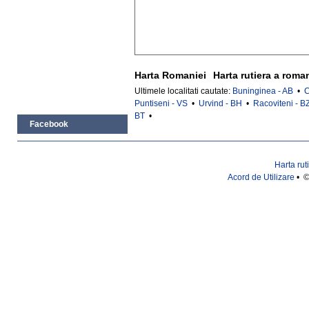
Harta Romaniei
Harta rutiera a roma
Ultimele localitati cautate:
Buninginea - AB
•
C
Puntiseni - VS
•
Urvind - BH
•
Racoviteni - B
BT
•
Facebook
Harta rut
Acord de Utilizare
• ©