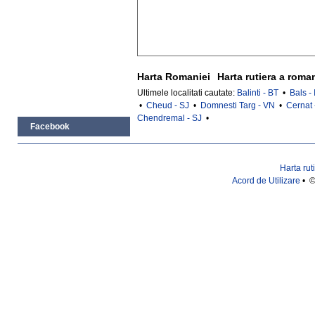
Harta Romaniei
Harta rutiera a roma
Ultimele localitati cautate:
Balinti - BT
•
Bals - 
•
Cheud - SJ
•
Domnesti Targ - VN
•
Cernat 
Chendremal - SJ
•
Facebook
Harta rut
Acord de Utilizare
• ©