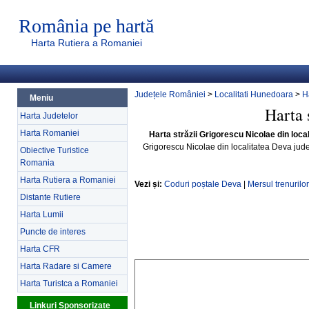
România pe hartă
Harta Rutiera a Romaniei
Județele României
>
Localitati Hunedoara
>
H
Meniu
Harta 
Harta Judetelor
Harta Romaniei
Harta străzii Grigorescu Nicolae din loc
Grigorescu Nicolae din localitatea Deva ju
Obiective Turistice
Romania
Harta Rutiera a Romaniei
Vezi și:
Coduri poștale Deva
|
Mersul trenurilo
Distante Rutiere
Harta Lumii
Puncte de interes
Harta CFR
Harta Radare si Camere
Harta Turistca a Romaniei
Linkuri Sponsorizate