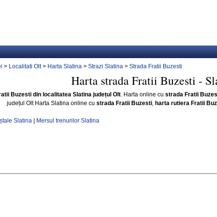
i
>
Localitati Olt
>
Harta Slatina
>
Strazi Slatina
>
Strada Fratii Buzesti
Harta strada Fratii Buzesti - Sl
atii Buzesti din localitatea Slatina județul Olt
. Harta online cu
strada Fratii Buzes
județul Olt Harta Slatina online cu
strada Fratii Buzesti
,
harta rutiera Fratii Buz
tale Slatina
|
Mersul trenurilor Slatina