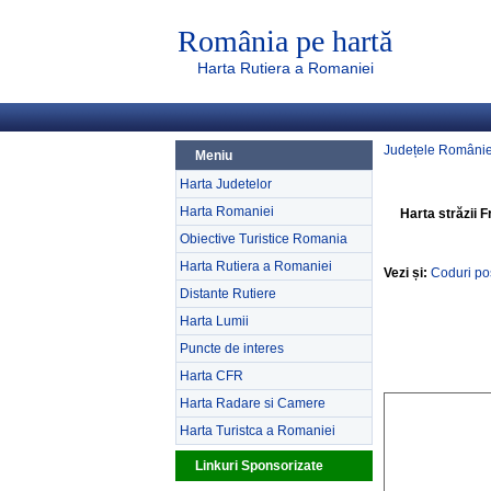
România pe hartă
Harta Rutiera a Romaniei
Județele Românie
Meniu
Harta Judetelor
Harta Romaniei
Harta străzii Fr
Obiective Turistice Romania
Harta Rutiera a Romaniei
Vezi și:
Coduri poș
Distante Rutiere
Harta Lumii
Puncte de interes
Harta CFR
Harta Radare si Camere
Harta Turistca a Romaniei
Linkuri Sponsorizate