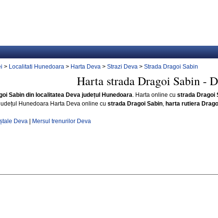
i
>
Localitati Hunedoara
>
Harta Deva
>
Strazi Deva
>
Strada Dragoi Sabin
Harta strada Dragoi Sabin - 
goi Sabin din localitatea Deva județul Hunedoara
. Harta online cu
strada Dragoi 
județul Hunedoara Harta Deva online cu
strada Dragoi Sabin
,
harta rutiera Drago
ștale Deva
|
Mersul trenurilor Deva