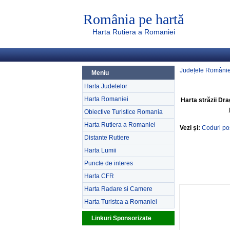
România pe hartă
Harta Rutiera a Romaniei
Județele Românie
Meniu
Harta Judetelor
Harta Romaniei
Harta străzii Dra
Obiective Turistice Romania
Harta Rutiera a Romaniei
Vezi și:
Coduri po
Distante Rutiere
Harta Lumii
Puncte de interes
Harta CFR
Harta Radare si Camere
Harta Turistca a Romaniei
Linkuri Sponsorizate