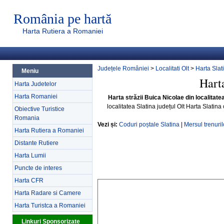
România pe hartă
Harta Rutiera a Romaniei
Județele României
>
Localitati Olt
>
Harta Slat
Meniu
Harta
Harta Judetelor
Harta Romaniei
Harta străzii Buica Nicolae din localitatea
localitatea Slatina județul Olt Harta Slatina
Obiective Turistice
Romania
Vezi și:
Coduri poștale Slatina
|
Mersul trenuril
Harta Rutiera a Romaniei
Distante Rutiere
Harta Lumii
Puncte de interes
Harta CFR
Harta Radare si Camere
Harta Turistca a Romaniei
Linkuri Sponsorizate