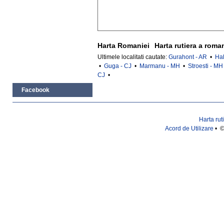
Harta Romaniei
Harta rutiera a roma
Ultimele localitati cautate:
Gurahont - AR
•
Ha
•
Guga - CJ
•
Marmanu - MH
•
Stroesti - MH
CJ
•
Facebook
Harta rut
Acord de Utilizare
• ©