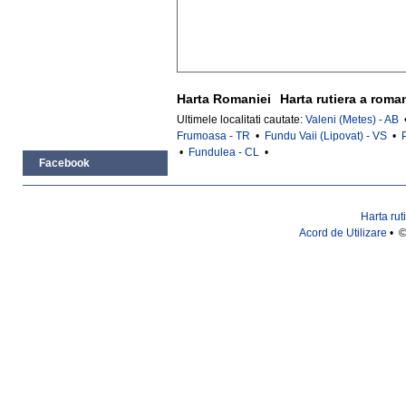
Harta Romaniei
Harta rutiera a roma
Ultimele localitati cautate:
Valeni (Metes) - AB
Frumoasa - TR
•
Fundu Vaii (Lipovat) - VS
•
•
Fundulea - CL
•
Facebook
Harta rut
Acord de Utilizare
• ©