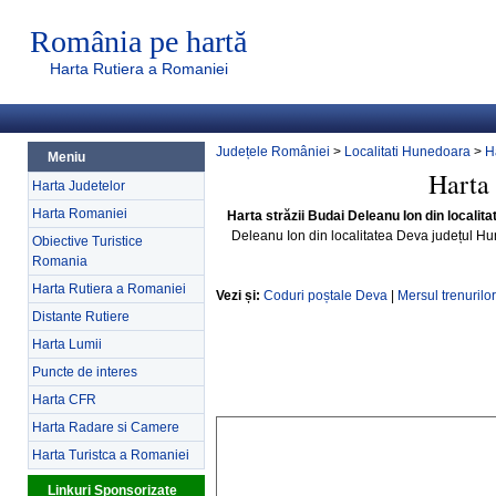
România pe hartă
Harta Rutiera a Romaniei
Județele României
>
Localitati Hunedoara
>
H
Meniu
Harta 
Harta Judetelor
Harta Romaniei
Harta străzii Budai Deleanu Ion din locali
Deleanu Ion din localitatea Deva județul H
Obiective Turistice
Romania
Harta Rutiera a Romaniei
Vezi și:
Coduri poștale Deva
|
Mersul trenurilo
Distante Rutiere
Harta Lumii
Puncte de interes
Harta CFR
Harta Radare si Camere
Harta Turistca a Romaniei
Linkuri Sponsorizate