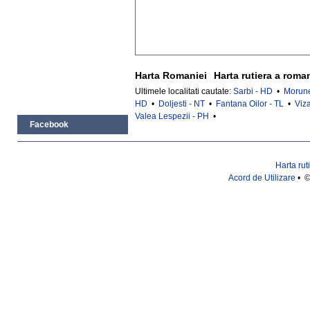
Harta Romaniei
Harta rutiera a roma
Ultimele localitati cautate:
Sarbi - HD
•
Morune
HD
•
Doljesti - NT
•
Fantana Oilor - TL
•
Viz
Valea Lespezii - PH
•
Facebook
Harta rut
Acord de Utilizare
• ©