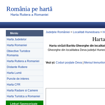
România pe hartă
Harta Rutiera a Romaniei
Județele României
>
Localitati Hunedoara
>
H
Meniu
Harta
Harta Judetelor
Harta Romaniei
Harta străzii Baritiu Gheorghe din locali
Gheorghe din localitatea Deva județul Hune
Obiective Turistice
Romania
Harta Rutiera a Romaniei
Vezi și:
Coduri poștale Deva
|
Mersul trenurilo
Distante Rutiere
Harta Lumii
Puncte de interes
Harta CFR
Harta Radare si Camere
Harta Turistca a Romaniei
Linkuri Sponsorizate