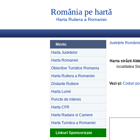
România pe hartă
Harta Rutiera a Romaniei
Județele Românie
Meniu
Harta Judetelor
Harta Romaniei
Harta străzii Alde
localitatea Sl
Obiective Turistice Romania
Harta Rutiera a Romaniei
Vezi și:
Coduri poș
Distante Rutiere
Harta Lumii
Puncte de interes
Harta CFR
Harta Radare si Camere
Harta Turistca a Romaniei
Linkuri Sponsorizate