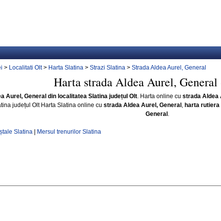
i
>
Localitati Olt
>
Harta Slatina
>
Strazi Slatina
>
Strada Aldea Aurel, General
Harta strada Aldea Aurel, General 
a Aurel, General din localitatea Slatina județul Olt
. Harta online cu
strada Aldea 
atina județul Olt Harta Slatina online cu
strada Aldea Aurel, General
,
harta rutiera
General
.
tale Slatina
|
Mersul trenurilor Slatina