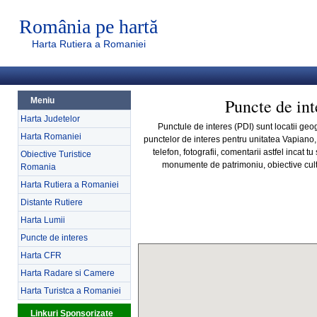
România pe hartă
Harta Rutiera a Romaniei
Puncte de int
Meniu
Harta Judetelor
Punctule de interes (PDI) sunt locatii geog
Harta Romaniei
punctelor de interes pentru unitatea Vapiano,
telefon, fotografii, comentarii astfel incat t
Obiective Turistice
monumente de patrimoniu, obiective cultur
Romania
Harta Rutiera a Romaniei
Distante Rutiere
Harta Lumii
Puncte de interes
Harta CFR
Harta Radare si Camere
Harta Turistca a Romaniei
Linkuri Sponsorizate