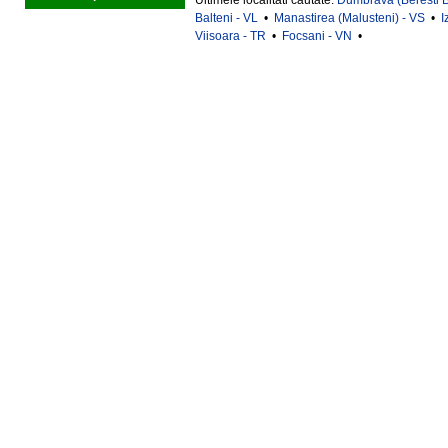
Ultimele localitati cautate:
Dumbrava (Beresti Bi
Balteni - VL
•
Manastirea (Malusteni) - VS
•
I
Viisoara - TR
•
Focsani - VN
•