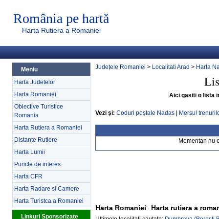
România pe hartă
Harta Rutiera a Romaniei
Județele Romaniei
>
Localitati Arad
>
Harta N
Meniu
Lis
Harta Judetelor
Harta Romaniei
Aici gasiti o list
Obiective Turistice
Vezi și:
Coduri poștale Nadas
|
Mersul trenuri
Romania
Harta Rutiera a Romaniei
Distante Rutiere
Momentan nu exi
Harta Lumii
Puncte de interes
Harta CFR
Harta Radare si Camere
Harta Turistca a Romaniei
Harta Romaniei
Harta rutiera a roma
Linkuri Sponsorizate