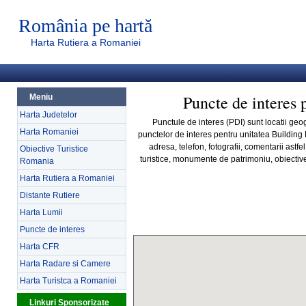
România pe hartă
Harta Rutiera a Romaniei
Puncte de interes 
Meniu
Harta Judetelor
Punctule de interes (PDI) sunt locatii geog
Harta Romaniei
punctelor de interes pentru unitatea Building 
adresa, telefon, fotografii, comentarii astfe
Obiective Turistice
turistice, monumente de patrimoniu, obiective 
Romania
Harta Rutiera a Romaniei
Distante Rutiere
Harta Lumii
Puncte de interes
Harta CFR
Harta Radare si Camere
Harta Turistca a Romaniei
Linkuri Sponsorizate